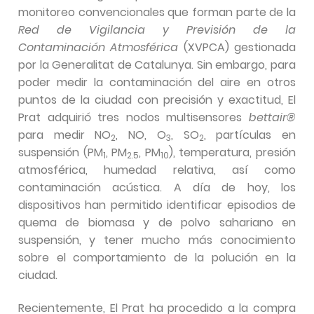
monitoreo convencionales que forman parte de la
Red de Vigilancia y Previsión de la
Contaminación Atmosférica
(XVPCA) gestionada
por la Generalitat de Catalunya. Sin embargo, para
poder medir la contaminación del aire en otros
puntos de la ciudad con precisión y exactitud, El
Prat adquirió tres nodos multisensores
bettair®
para medir NO
, NO, O
, SO
, partículas en
2
3
2
suspensión (PM
, PM
, PM
), temperatura, presión
1
2.5
10
atmosférica, humedad relativa, así como
contaminación acústica. A día de hoy, los
dispositivos han permitido identificar episodios de
quema de biomasa y de polvo sahariano en
suspensión, y tener mucho más conocimiento
sobre el comportamiento de la polución en la
ciudad.
Recientemente, El Prat ha procedido a la compra