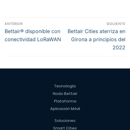
ANTERIOR
SIGUIENTE
Bettair® disponible con
Bettair Cities aterriza en
conectividad LoRaWAN
Girona a principios del
2022
Tecnología
Nodo Bettair
Plataforma
Aplicación Móvil
Soluciones
Smart Cities