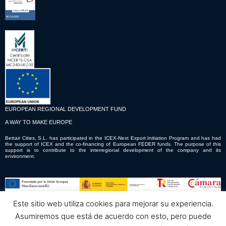
EUROPEAN REGIONAL DEVELOPMENT FUND
A WAY TO MAKE EUROPE
Bettair Cities, S.L. has participated in the ICEX-Next Export Initiation Program and has had
the support of ICEX and the co-financing of European FEDER funds. The purpose of this
support is to contribute to the interregional development of the company and its
environment.
Este sitio web utiliza cookies para mejorar su experiencia.
© Copyright © 2023 Bettair Cities S.L.
Asumiremos que está de acuerdo con esto, pero puede
Lee la
Política de privacidad
, el
Aviso legal
y la
Política de